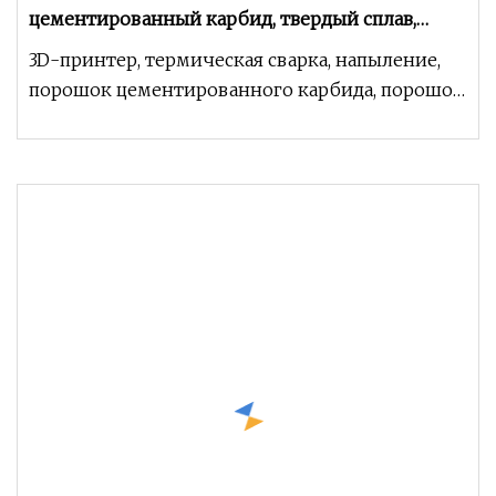
цементированный карбид, твердый сплав,
добавка, порошок Tic, порошок карбида титана
3D-принтер, термическая сварка, напыление,
порошок цементированного карбида, порошок
карбида титана 1.1. Свойство продук