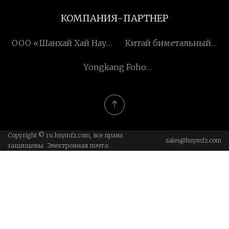
КОМПАНИЯ-ПАРТНЕР
ООО «Шанхай Хай Наут
Китай биметальный
Стел Пояс Системс»
износостойкий локоть
Yongkang Foho
Домохозяйство Co., ООО
Copyright © ru.hsymfz.com, все права
sales@hsymfz.com
защищены. Электронная почта: