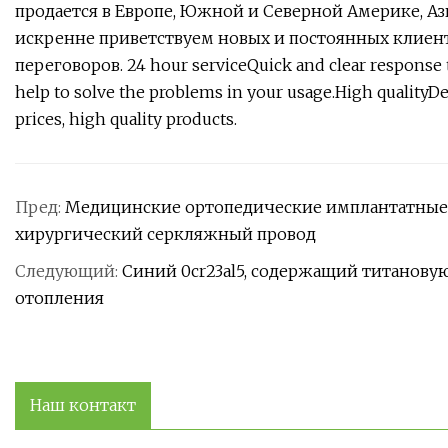
продается в Европе, Южной и Северной Америке, А
искренне приветствуем новых и постоянных клиент
переговоров.
24 hour serviceQuick and clear response t
help to solve the problems in your usage.High qualityDe
prices, high quality products.
Пред:
Медицинские ортопедические имплантатные
хирургический серкляжный провод
Следующий:
Синий 0cr23al5, содержащий титанову
отопления
Наш контакт