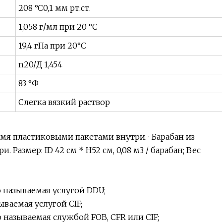
208 °C0,1 мм рт.ст.
1,058 г/мл при 20 °C
19,4 гПа при 20°C
n20/Д 1,454
83 °Ф
Слегка вязкий раствор
умя пластиковыми пакетами внутри. · Барабан из
 Размер: ID 42 см * H52 см, 0,08 м3 / барабан; Вес
о называемая услугой DDU;
ываемая услугой CIF;
 называемая службой FOB, CFR или CIF;