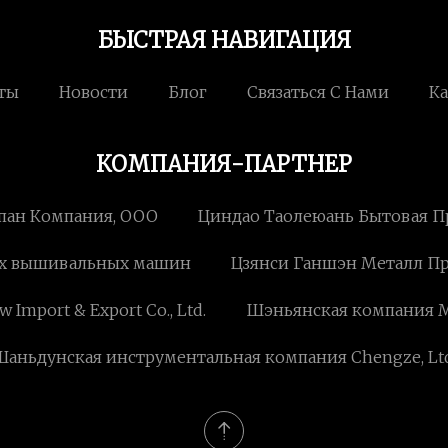
БЫСТРАЯ НАВИГАЦИЯ
ты
Новости
Блог
Связаться С Нами
Ка
КОМПАНИЯ-ПАРТНЕР
пан Компания, ООО
Циндао Таолеюань Бытовая Пр
их вышивальных машин
Цзянси Ганшэн Металл П
Import & Export Co., Ltd.
Шэньянская компания Mag
Шаньдунская инструментальная компания Chengze, Ltd