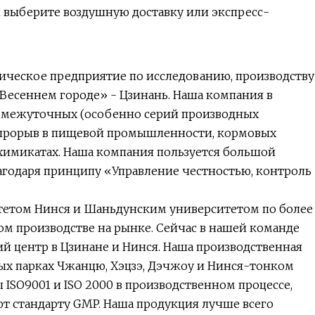
и выберите воздушную доставку или экспресс-
химическое предприятие по исследованию, производству
«Весеннем городе» - Цзинань. Наша компания в
ромежуточных (особенно серий производных
й прорыв в пищевой промышленности, кормовых
химикатах. Наша компания пользуется большой
лагодаря принципу «Управление честностью, контроль
итетом Нинся и Шаньдунским университетом по более
ом производстве на рынке. Сейчас в нашей команде
ий центр в Цзинане и Нинся. Наша производственная
х парках Чжанцю, Хэцзэ, Дэчжоу и Нинся-тонком
ISO9001 и ISO 2000 в производственном процессе,
ют стандарту GMP. Наша продукция лучше всего