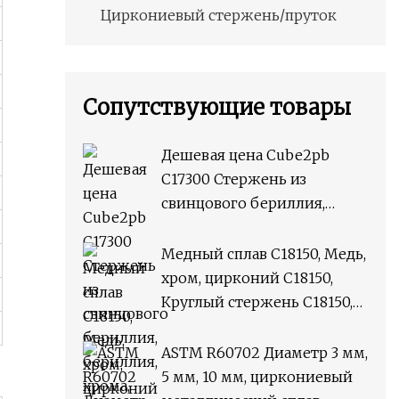
Циркониевый стержень/пруток
Сопутствующие товары
Дешевая цена Cube2pb
C17300 Стержень из
свинцового бериллия,
бериллия, хрома, циркония,
медного сплава M25,
Медный сплав C18150, Медь,
круглый стержень
хром, цирконий C18150,
Круглый стержень C18150,
плоский пруток
ASTM R60702 Диаметр 3 мм,
5 мм, 10 мм, циркониевый