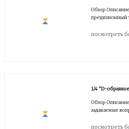
токарный стано
Обзор Описание 
латунь, анодир
прецизионный т
посмотреть б
1/4 "D-образно
ЧПУ, аксессуары
Обзор Описани
задаваемые воп
О: мы
посмотреть б