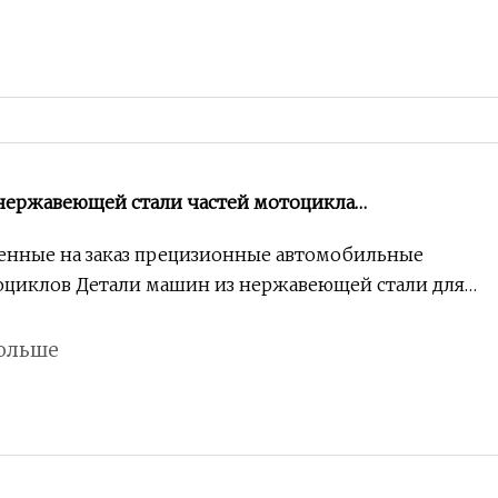
нержавеющей стали частей мотоцикла
на заказ точности автомобильные для
енные на заказ прецизионные автомобильные
оборудования
оциклов Детали машин из нержавеющей стали для
ольше