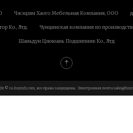
О
Чжэцзян Хаого Мебельная Компания, ООО
д
р Ко., Лтд.
Чунцинская компания по производст
Шаньдун Цзююань Подшипник Ко., Лтд
ght © ru.hsymfz.com, все права защищены. Электронная почта:
sales@hsy