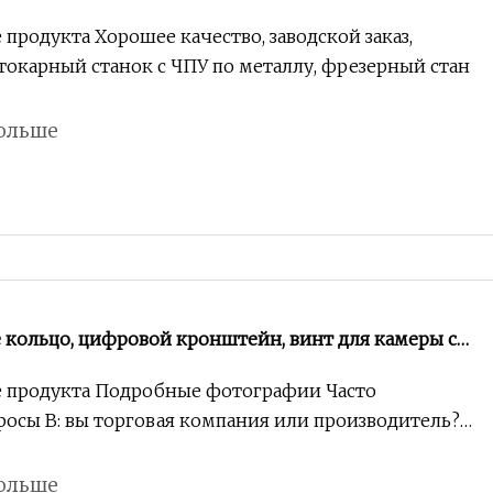
к с ЧПУ, фрезерный станок из нержавеющей стали,
продукта Хорошее качество, заводской заказ,
ование алюминия, обработанные детали с ЧПУ
окарный станок с ЧПУ по металлу, фрезерный стан
ольше
е кольцо, цифровой кронштейн, винт для камеры с
 для обработки с ЧПУ, детали камеры
е продукта Подробные фотографии Часто
росы В: вы торговая компания или производитель?
ольше