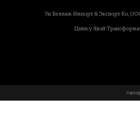
Уи Беллаж Импорт & Экспорт Ко, ОО
Цзянсу Явэй Трансформато
Copyri