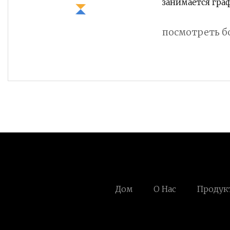
занимается гра
посмотреть б
Дом
О Нас
Продук