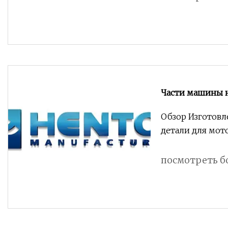
Части машины 
изготовленной 
Обзор Изготовл
медицинского 
детали для мот
меди
посмотреть б