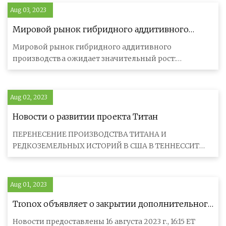
Aug 03, 2023
Мировой рынок гибридного аддитивного
производства переживает значительный рост и
Мировой рынок гибридного аддитивного
трансформацию
производства ожидает значительный рост:
прогнозируемый размер рынка к 2030 году сос
Aug 02, 2023
Новости о развитии проекта Титан
ПЕРЕНЕСЕНИЕ ПРОИЗВОДСТВА ТИТАНА И
РЕДКОЗЕМЕЛЬНЫХ ИСТОРИЙ В США В ТЕННЕССИТ
Проект «Титан» полностью разрешен Департамент
Aug 01, 2023
Tronox объявляет о закрытии дополнительного
срочного кредита
Новости предоставлены 16 августа 2023 г., 16:15 ET