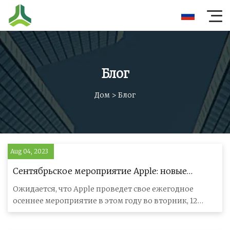
Блог
Дом
>
Блог
Aug 04, 2023
Сентябрьское мероприятие Apple: новые
продукты, которые стоит ожидать помимо
Ожидается, что Apple проведет свое ежегодное
iPhone 15
осеннее мероприятие в этом году во вторник, 12
сентября, когда она анонсиру