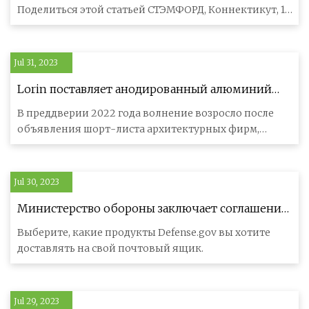
Поделиться этой статьей СТЭМФОРД, Коннектикут, 16
августа 2023 г. /PR
Jul 31, 2023
Lorin поставляет анодированный алюминий
для Isaiah Industries
В преддверии 2022 года волнение возросло после
объявления шорт-листа архитектурных фирм,
номинированных на Премию ЕС в о
Jul 30, 2023
Министерство обороны заключает соглашение
об укреплении цепочки поставок основных
Выберите, какие продукты Defense.gov вы хотите
турбинных двигателей в США > Министерство
доставлять на свой почтовый ящик.
обороны США > Публикация
Jul 29, 2023