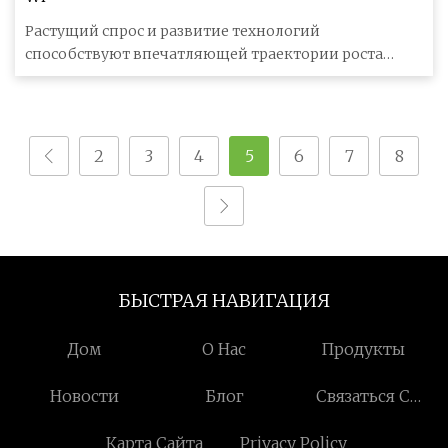
Растущий спрос и развитие технологий
способствуют впечатляющей траектории роста
рынка датчиков двойных утечек Wi-Fi. Р
2
3
4
5
6
7
8
БЫСТРАЯ НАВИГАЦИЯ
Дом
О Нас
Продукты
Новости
Блог
Связаться С
Нами
Карта Сайта
Privacy Policy