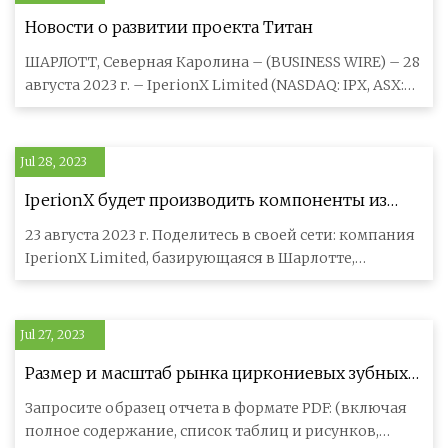
Новости о развитии проекта Титан
ШАРЛОТТ, Северная Каролина – (BUSINESS WIRE) – 28
августа 2023 г. – IperionX Limited (NASDAQ: IPX, ASX:
IPX) рада сообщи
Jul 28, 2023
IperionX будет производить компоненты из
титановых пластин для Lockheed Martin
23 августа 2023 г. Поделитесь в своей сети: компания
IperionX Limited, базирующаяся в Шарлотте,
Северная Каролина, США,
Jul 27, 2023
Размер и масштаб рынка циркониевых зубных
имплантатов с 2023 года
Запросите образец отчета в формате PDF: (включая
полное содержание, список таблиц и рисунков,