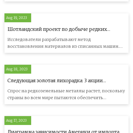
исследование динамики рынка с
Aug 19, 2023
Шотландский проект по добыче редких
металлов из ветряных турбин
Исследователи разрабатывают метод
восстановления материалов из списанных машин.
Компания SEM в Абердиншире и исследовате
Aug 18, 2023
Следующая золотая лихорадка: 3 акции
редкоземельных металлов, которые стоит
Спрос на редкоземельные металлы растет, поскольку
купить сейчас
страны во всем мире пытаются обеспечить
надежные поставки никеля, коба
Aug 17, 2023
Диаграмма зависимости Америки от импорта