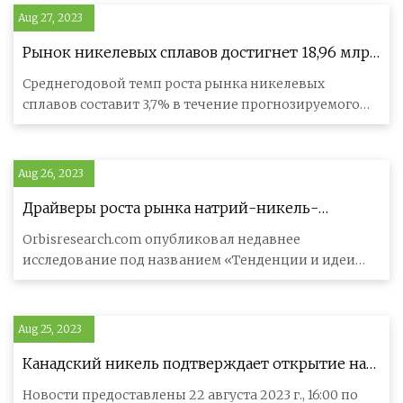
Aug 27, 2023
Рынок никелевых сплавов достигнет 18,96 млрд
долларов США, возможности роста и прогноз на
Среднегодовой темп роста рынка никелевых
2029 год
сплавов составит 3,7% в течение прогнозируемого
периода 2023-2029 годов, и, вер
Aug 26, 2023
Драйверы роста рынка натрий-никель-
хлоридных аккумуляторов в 2023 году и
Orbisresearch.com опубликовал недавнее
перспективы на будущее
исследование под названием «Тенденции и идеи
мирового рынка хлоридно-натриевых б
Aug 25, 2023
Канадский никель подтверждает открытие на
объекте недвижимости Mann Northwest
Новости предоставлены 22 августа 2023 г., 16:00 по