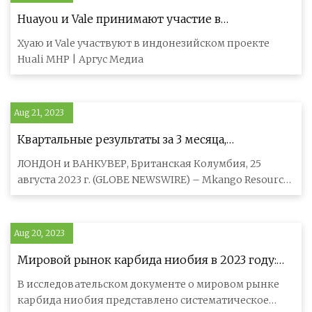
Huayou и Vale принимают участие в
индонезийском проекте Huali MHP
Хуаю и Vale участвуют в индонезийском проекте
Huali MHP | Аргус Медиа
Aug 21, 2023
Квартальные результаты за 3 месяца,
закончившиеся 30 июня 2023 г.
ЛОНДОН и ВАНКУВЕР, Британская Колумбия, 25
августа 2023 г. (GLOBE NEWSWIRE) – Mkango Resources
Ltd (AIM / TSX-V:MKA) («К
Aug 20, 2023
Мировой рынок карбида ниобия в 2023 году:
рост отрасли, конкурентный анализ, будущие
В исследовательском документе о мировом рынке
перспективы и прогноз до 2029 года
карбида ниобия представлено систематическое