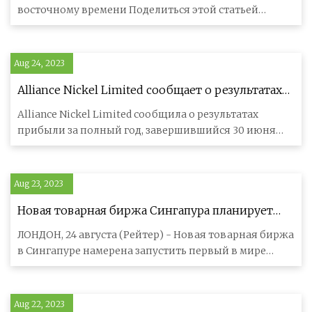
Property
восточному времени Поделиться этой статьей
Основные моменты ТОРОНТО,
Aug 24, 2023
Alliance Nickel Limited сообщает о результатах
прибыли за полный год, закончившийся 30
Alliance Nickel Limited сообщила о результатах
июня 2023 г.
прибыли за полный год, завершившийся 30 июня
2023 года. Компания сообщила
Aug 23, 2023
Новая товарная биржа Сингапура планирует
запустить контракт на никель для
ЛОНДОН, 24 августа (Рейтер) - Новая товарная биржа
электромобилей в этом году
в Сингапуре намерена запустить первый в мире
фьючерсный контракт на т
Aug 22, 2023