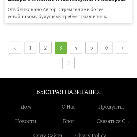
ключевых полезных ископаемых
Опубликовано Автор: Стремление к более
устойчивому будущему требует различных
ключевых полезных ископаемых для создания
1
2
3
4
5
6
7
БЫСТРАЯ НАВИГАЦИЯ
Дом
О Нас
Продукты
Новости
Блог
Связаться С
Нами
Карта Сайта
Privacy Policy