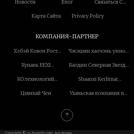
Новости
Блог
Связаться С
Нами
Карта Сайта
Privacy Policy
КОМПАНИЯ-ПАРТНЕР
Хэбэй Ковон Рост
Чжэцзян хаочэнь умное
Импорт И Экспорт Ко,
оборудование co.,ltd
Хунань EEXI
Баодин Северная Звезда
ООО
Technology&Service Co.,
Цзюцзян Ко., Лтд.
КО.технологий
Shaanxi Kerlimar
Ltd
окружающей среды
Engineers Co., Ltd.
Цзянхай Чен
Уханьская компания по
Шэньси Антсгард, Лтд.
производству
упаковочных
технологий «Хаокелао»
Copyright © ru.hsymfz.com, все права