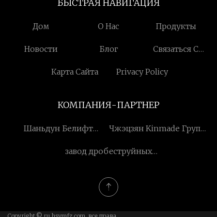
БЫСТРАЯ НАВИГАЦИЯ
Дом
О Нас
Продукты
Новости
Блог
Связаться С
Нами
Карта Сайта
Privacy Policy
КОМПАНИЯ-ПАРТНЕР
Шаньдун Белифт
Чжэцзян Kinmade Группа
Машины Компания, ООО
Co., ООО
завод дробеструйных
установок
Copyright © ru.hsymfz.com, все права