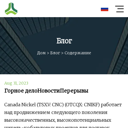
Блог
Дом
>
Блог
>
Содержание
Aug 31, 2023
Горное делоНовостиПерерывы
Canada Nickel (TSX.V: CNC) (OTCQX: CNIKF) работает
над продвижением следующего поколения
высококачественных, высокопотенциальных
никель-кобальтовых проектов для поставок