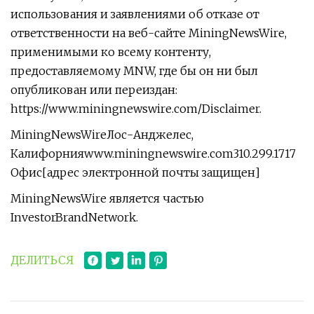
использования и заявлениями об отказе от
ответственности на веб-сайте MiningNewsWire,
применимыми ко всему контенту,
предоставляемому MNW, где бы он ни был
опубликован или переиздан:
https://www.miningnewswire.com/Disclaimer.
MiningNewsWireЛос-Анджелес,
Калифорнияwww.miningnewswire.com310.299.1717
Офис[адрес электронной почты защищен]
MiningNewsWire является частью
InvestorBrandNetwork.
ДЕЛИТЬСЯ