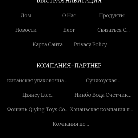
БЫСТРАЯ НАВИГАЦИЯ
Дом
О Нас
Продукты
Новости
Блог
Связаться С
Нами
Карта Сайта
Privacy Policy
КОМПАНИЯ-ПАРТНЕР
китайская упаковочная
Сучжоуская
машина
электромеханическая
Цзянсу Ltec
Нинбо Вода Счетчик
компания с
Электрический Co., ООО
(Группа) Co., ООО
ограниченной
Фошань Qiying Toys Co.,
Хэнаньская компания по
ответственностью
Ltd.
производству
Компания по
трубопроводного
производству шариков
оборудования Fuwei, Ltd.