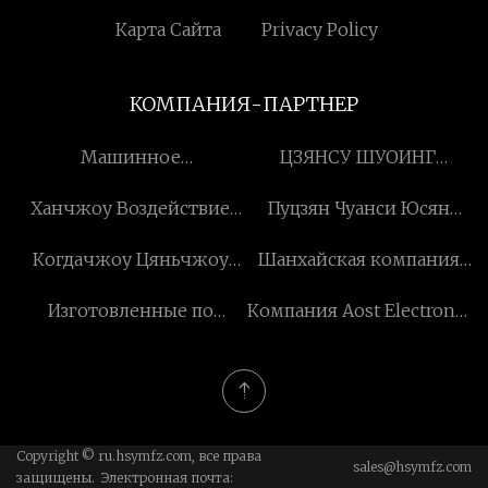
Нами
Карта Сайта
Privacy Policy
КОМПАНИЯ-ПАРТНЕР
Машинное
ЦЗЯНСУ ШУОИНГ
оборудование Руян
ТОЧНОСТЬ МАШИНЫ
Ханчжоу Воздействие
Пуцзян Чуанси Юсян
Минфэн, Лтд.
CO., LTD.
Новый Материалы Ко,
Промышленность и
Когдачжоу Цяньчжоу
Шанхайская компания
ООО
Торговля Co., Ltd.
Промышленно-торговая
по тестированию машин
Изготовленные по
Компания Aost Electronic
компания, ООО
Shangcai, Ltd.
индивидуальному заказу
Tech Co., Ltd.
детали с прецизионной
обработкой на станках с
ЧПУ
Copyright © ru.hsymfz.com, все права
sales@hsymfz.com
защищены. Электронная почта: