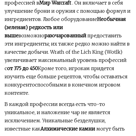
профессией в
Мир Warcraft
. Он включает в себя
улучшение брони и оружия с помощью формул и
ингредиентов. Любое оборудование
Необычная
(зеленая) редкость или
выше
возможно
разочарованный
предоставить
эти ингредиенты; их также редко можно найти в
качестве добычи. Wrath of the Lich King (Wotlk)
увеличивает максимальный уровень профессий
с
от 375 до 450
Кроме того, игрокам придется
изучить еще больше рецептов, чтобы оставаться
конкурентоспособными в конечном игровом
контенте.
В каждой профессии всегда есть что-то
уникальное, и наложение чар не является
исключением. Уникальные безделушки,
известные как
Алхимические камни
могут быть