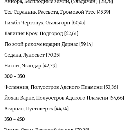
Аннора, Бесплодные земли, (Ульдаман) [28,78]
Тег Странник Рассвета, Громовой Утес [45,39]
Гимбл Чертопух, Стальгорн [60,45]
Лавиния Кроу, Подгород [62,61]
По этой рекомендации Дарнас [59,14]
Седана, Луносвет [70,25]
Нахогг, Экзодар [42,39]
300 - 350
Феланния, Полуостров Адского Пламени [52,36]
Йохан Барнс, Полуостров Адского Пламени [54,66]
Асарнан, Пустоверть [44,34]
350 - 450