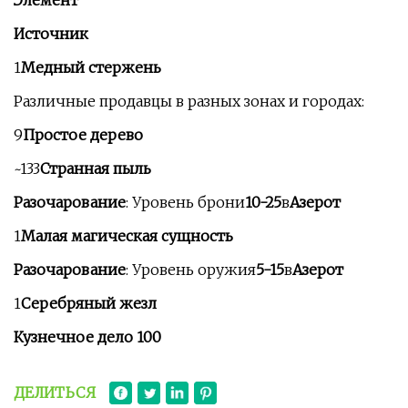
Элемент
Источник
1
Медный стержень
Различные продавцы в разных зонах и городах:
9
Простое дерево
~133
Странная пыль
Разочарование
: Уровень брони
10-25
в
Азерот
1
Малая магическая сущность
Разочарование
: Уровень оружия
5-15
в
Азерот
1
Серебряный жезл
Кузнечное дело 100
ДЕЛИТЬСЯ