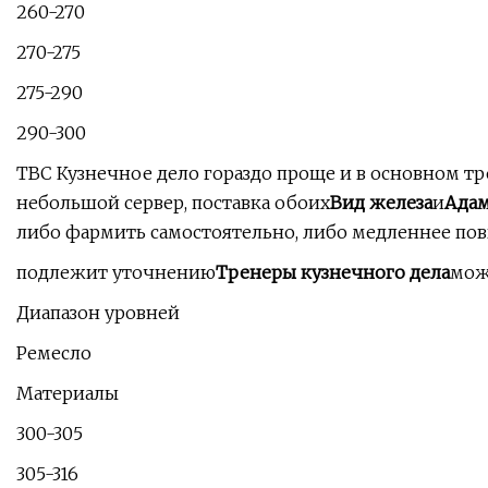
260-270
270-275
275-290
290-300
TBC Кузнечное дело гораздо проще и в основном тре
небольшой сервер, поставка обоих
Вид железа
и
Ада
либо фармить самостоятельно, либо медленнее по
подлежит уточнению
Тренеры кузнечного дела
мож
Диапазон уровней
Ремесло
Материалы
300-305
305-316