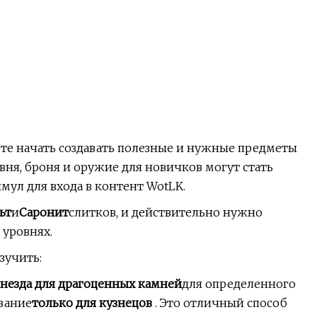
ете начать создавать полезные и нужные предметы
вня, броня и оружие для новичков могут стать
ул для входа в контент WotLK.
ьт
и
Саронит
слитков, и действительно нужно
 уровнях.
зучить:
незда для драгоценных камней
для определенного
вание
только для кузнецов
. Это отличный способ