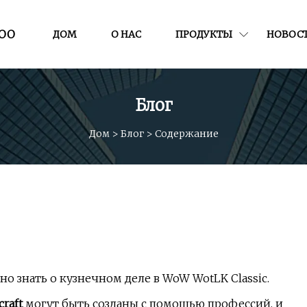
ООО
ДОМ
О НАС
ПРОДУКТЫ
НОВОС
Блог
Дом
>
Блог
>
Содержание
но знать о кузнечном деле в WoW WotLK Classic.
raft
могут быть созданы с помощью профессий, и