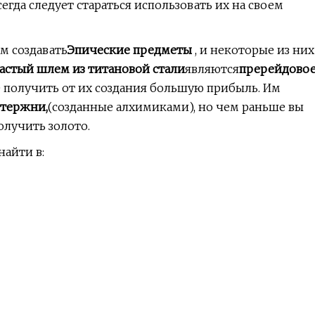
гда следует стараться использовать их на своем
м создавать
Эпические предметы
, и некоторые из них
стый шлем из титановой стали
являются
пререйдово
е получить от их создания большую прибыль. Им
стержни,
(созданные алхимиками), но чем раньше вы
олучить золото.
айти в: