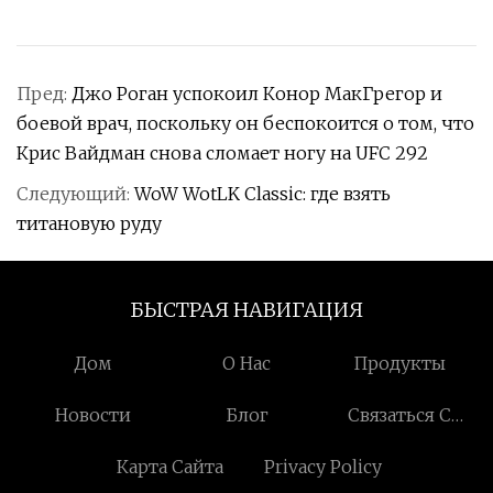
Пред:
Джо Роган успокоил Конор МакГрегор и
боевой врач, поскольку он беспокоится о том, что
Крис Вайдман снова сломает ногу на UFC 292
Следующий:
WoW WotLK Classic: где взять
титановую руду
БЫСТРАЯ НАВИГАЦИЯ
Дом
О Нас
Продукты
Новости
Блог
Связаться С
Нами
Карта Сайта
Privacy Policy