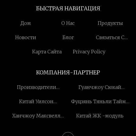
БЫСТРАЯ НАВИГАЦИЯ
Дом
О Нас
Продукты
Новости
Блог
Связаться С
Нами
Карта Сайта
Privacy Policy
КОМПАНИЯ-ПАРТНЕР
Производители
Гуанчжоу Сюкай
подарочных карт
Экологическая
Китай Уилсон
Фуцзянь Тяньли Таймс
Технология Компания,
Международный Груз
Машинери Ко., Лтд.
ООО
Ханчжоу Максвелл
Китай ЖК -модуль
Co., Limited
Мебель Co., ООО