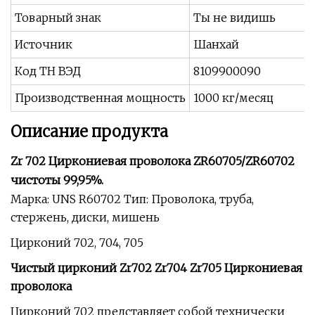
Товарный знак
Ты не видишь
Источник
Шанхай
Код ТН ВЭД
8109900090
Производственная мощность
1000 кг/месяц
Описание продукта
Zr 702 Циркониевая проволока ZR60705/ZR60702
чистоты 99,95%.
Марка: UNS R60702 Тип: Проволока, труба,
стержень, диски, мишень
Цирконий 702, 704, 705
Чистый цирконий Zr702 Zr704 Zr705 Циркониевая
проволока
Цирконий 702 представляет собой технически