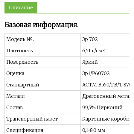
Описание
Базовая информация.
Модель №.
Зр 702
Плотность
6,51 г/см3
Поверхность
Яркий
Оценка
Зр1/Р60702
Стандартный
АСТМ Б550/ГБ/Т 8769
Металл
Драгоценный метал
Состав
99,5% Цирконий
Транспортный пакет
Картонные коробки
Спецификация
0,1-8,0 мм