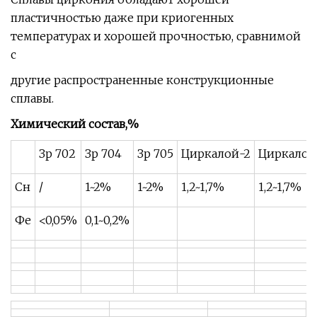
пластичностью даже при криогенных
температурах и хорошей прочностью, сравнимой
с
другие распространенные конструкционные
сплавы.
Химический состав,%
Зр 702
Зр 704
Зр 705
Циркалой-2
Циркалой
Сн
/
1~2%
1~2%
1,2~1,7%
1,2~1,7%
Фе
<0,05%
0,1~0,2%