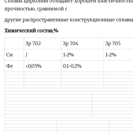
Сплавы циркония обладают хорошей пластичность
прочностью, сравнимой с
другие распространенные конструкционные сплавы
Химический состав,%
Зр 702
Зр 704
Зр 705
Сн
/
1~2%
1~2%
Фе
<0,05%
0,1~0,2%