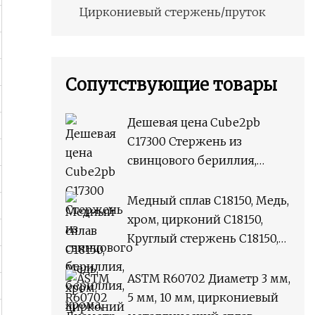
Циркониевый стержень/пруток
Сопутствующие товары
Дешевая цена Cube2pb
C17300 Стержень из
свинцового бериллия,
бериллия, хрома, циркония,
медного сплава M25,
Медный сплав C18150, Медь,
круглый стержень
хром, цирконий C18150,
Круглый стержень C18150,
плоский пруток
ASTM R60702 Диаметр 3 мм,
5 мм, 10 мм, циркониевый