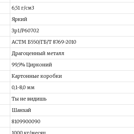
6,51 г/см3
Яркий
Зр1/Р60702
АСТМ Б550/ГБ/Т 8769-2010
Драгоценный металл
99,5% Цирконий
Картонные коробки
0,1-8,0 мм
Ты не видишь
Шанхай
8109900090
1000 кг/месяц