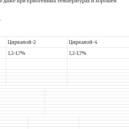
ю даже при криогенных температурах и хорошей
.
Циркалой-2
Циркалой-4
1,2~1,7%
1,2~1,7%