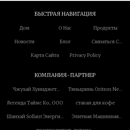
БЫСТРАЯ НАВИГАЦИЯ
Дом
О Нас
Продукты
Новости
Блог
Связаться С
Нами
Карта Сайта
Privacy Policy
КОМПАНИЯ-ПАРТНЕР
Чжухай Хуинджет
Тяньцзинь Oritron New
Трейдинг Ко., Лтд.
Energy Technology Co.,
Легенда Таймс Ко., ООО
стакан для кофе
Ltd.
Шанхай Sollant Энергия
Элитная Машинная
Сохранение Технология
Группа Ко., Лимитед
производитель рулонов