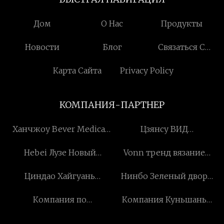
Дом
О Нас
Продукты
Новости
Блог
Связаться С
Нами
Карта Сайта
Privacy Policy
КОМПАНИЯ-ПАРТНЕР
Ханчжоу Bever Medical
Цзянсу ВИД
Devices Co., Ltd
Автоматизация
Hebei Лузе Новый
Vonn тренд вязание
Компания, ООО
Материал Технология
одежда Co. Ltd.
Циндао Хайгуань
Нинбо Зеленый двор
Co., ООО
Холодильное
Распылитель Компания,
Компания по
Компания Куньшань
Оборудование Ко., Лтд.
ООО
производству
Техуэй Пластиковая