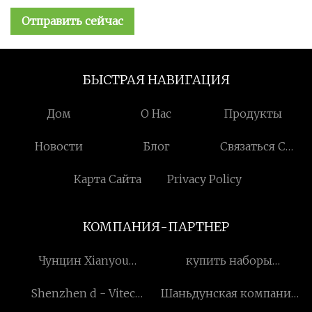
Отправить сейчас
БЫСТРАЯ НАВИГАЦИЯ
Дом
О Нас
Продукты
Новости
Блог
Связаться С
Нами
Карта Сайта
Privacy Policy
КОМПАНИЯ-ПАРТНЕР
Чунцин Xianyou
купить наборы
Technology Development
инструментов для
Shenzhen d - Vitec
Шаньдунская компания
Co., Ltd.
работы с волокнами со