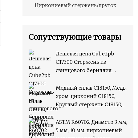
Циркониевый стержень/пруток
Сопутствующие товары
Дешевая цена Cube2pb
C17300 Стержень из
свинцового бериллия,
бериллия, хрома, циркония,
медного сплава M25,
Медный сплав C18150, Медь,
круглый стержень
хром, цирконий C18150,
Круглый стержень C18150,
плоский пруток
ASTM R60702 Диаметр 3 мм,
5 мм, 10 мм, циркониевый