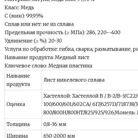
Класс: Медь
С (мин): 99,95%
Сплав или нет: не из сплава
Предельная прочность (≥ МПа): 286, 220--400
Удлинение (≥ %): 20-30
Услуги по обработке: гибка, сварка, разматывание, р
Название продукта: Медный лист
Ключевое слово: Медная пластина
Название
Лист никелевого сплава
продукта
Хастеллой: Хастеллой B / B-2/B-3/C22
Оценка
100/600/601/602CA/ 617/625713/718738
800/800H/800HT/825/925/926;Монель:
Толщина
0,8-36 мм
Ширина
650-2000 мм