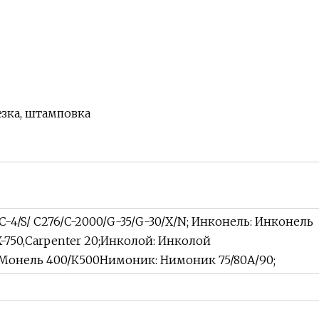
езка, штамповка
/C-4/S/ C276/C-2000/G-35/G-30/X/N; Инконель: Инконель
/X-750,Carpenter 20;Инколой: Инколой
 Монель 400/К500Нимоник: Нимоник 75/80А/90;