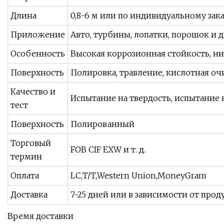
Длина
0,8-6 м или по индивидуальному зака
Приложение
Авто, турбины, лопатки, порошок и дв
Особенность
Высокая коррозионная стойкость, ни
Поверхность
Полировка, травление, кислотная оч
Качество и
Испытание на твердость, испытание на
тест
Поверхность
Полированный
Торговый
FOB CIF EXW и т. д.
термин
Оплата
LC,T/T,Western Union,MoneyGram
Доставка
7-25 дней или в зависимости от прод
Время доставки