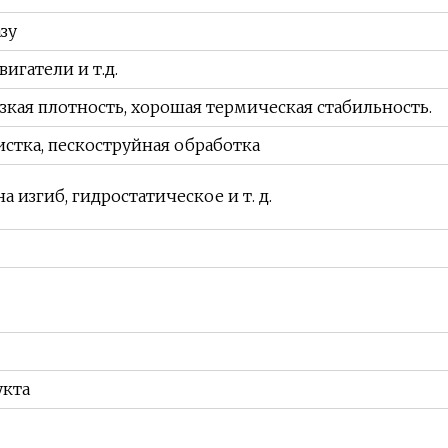
зу
игатели и т.д.
зкая плотность, хорошая термическая стабильность.
истка, пескоструйная обработка
 изгиб, гидростатическое и т. д.
укта