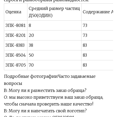
Средний размер частиц
Оценка
Содержание Al (
Д50(ОДИН)
ЗПК-8081
8
73
ЗПК-8201
20
73
ЗПК-8383
38
83
ЗПК-8504
50
83
ЗПК-8705
70
83
Подробные фотографииЧасто задаваемые
вопросы
В: Могу ли я разместить заказ образца?
О: мы высоко приветствуем ваш заказ образца,
чтобы сначала проверить наше качество!
В: Могу ли я напечатать свой логотип?