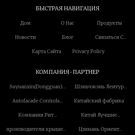
БЫСТРАЯ НАВИГАЦИЯ
Дом
О Нас
Продукты
Новости
Блог
Связаться С
Нами
Карта Сайта
Privacy Policy
КОМПАНИЯ-ПАРТНЕР
Suyuanxin(Dongguan)
Шэньчжэнь Леитур
Energy Technology Co.,
Технология Компания с
Autofacade Controls
Китайский фабрика
Ltd
ограниченной
(Ханчжоу) Ltd
ответственностью
Компания Рит
Китай Лучшие
Стеклянных Линз, ООО
промышленные
производители крышек
Цзинань Ориент
нагреватели,