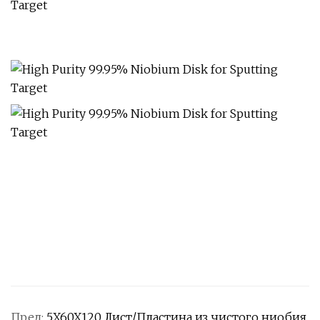
Пред:
5X60X120 Лист/Пластина из чистого ниобия