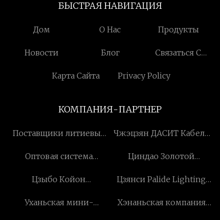
БЫСТРАЯ НАВИГАЦИЯ
Дом
О Нас
Продукты
Новости
Блог
Связаться С
Нами
Карта Сайта
Privacy Policy
КОМПАНИЯ-ПАРТНЕР
Поставщики литиевых
Чжэцзян ДАСИТ Кабель
пусковых батарей
Аксессуары Компания с
Оптовая система
Циндао Золотой
ограниченной
очистки водорода
Источник
ответственностью
Цзыбо Койон
Цзянси Palide Lighting
Промышленность Co.,
Химическая
Co., Ltd.
Ltd
Уханьская мини-
Хэнаньская компания
Технологическая
инвазивная медицинская
WaterDrop Technology
Компания, Лтд.