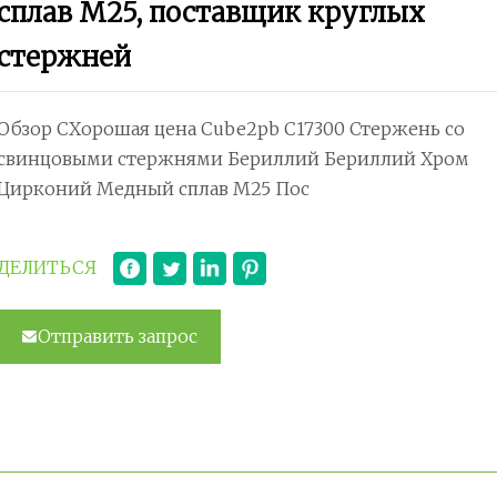
сплав M25, поставщик круглых
стержней
Обзор CХорошая цена Cube2pb C17300 Стержень со
свинцовыми стержнями Бериллий Бериллий Хром
Цирконий Медный сплав M25 Пос
ДЕЛИТЬСЯ
Отправить запрос