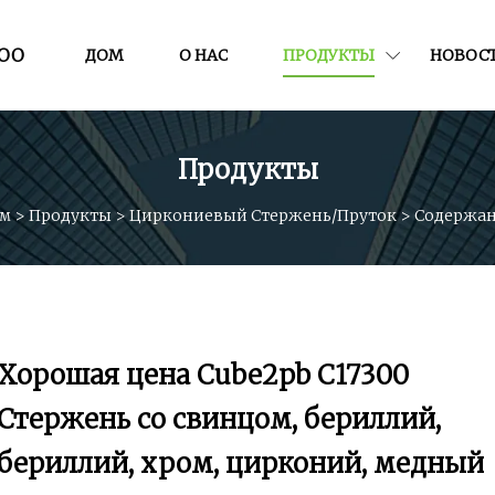
ООО
ДОМ
О НАС
ПРОДУКТЫ
НОВОС
Продукты
м
>
Продукты
>
Циркониевый Стержень/пруток
>
Содержа
Хорошая цена Cube2pb C17300
Стержень со свинцом, бериллий,
бериллий, хром, цирконий, медный