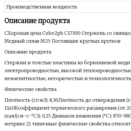
Производственная мощность
Описание продукта
CХорошая цена Cube2pb C17300 Стержень со свин
Медный сплав M25 Поставщик круглых прутков
Описание продукта
Стержни и толстые пластины из бериллиевой меди
электропроводностью, высокой теплопроводностью,
немагнитностью, негорючестью и технологичность
Физические свойства
Плотность (г/см3): 8,36Плотность до отверждения (г/
13,40Коэффициент термического расширения (от 20 °
(кал/(см-с-°C)): 0,25 Диапазон плавления (°C): 870
метрике.2). типичные физические свойства относят