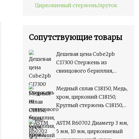
Циркониевый стержень/пруток
Сопутствующие товары
Дешевая цена Cube2pb
C17300 Стержень из
свинцового бериллия,
бериллия, хрома, циркония,
медного сплава M25,
Медный сплав C18150, Медь,
круглый стержень
хром, цирконий C18150,
Круглый стержень C18150,
плоский пруток
ASTM R60702 Диаметр 3 мм,
5 мм, 10 мм, циркониевый