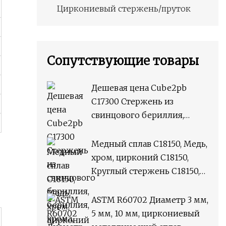
Циркониевый стержень/пруток
Сопутствующие товары
Дешевая цена Cube2pb
C17300 Стержень из
свинцового бериллия,
бериллия, хрома, циркония,
медного сплава M25,
Медный сплав C18150, Медь,
круглый стержень
хром, цирконий C18150,
Круглый стержень C18150,
плоский пруток
ASTM R60702 Диаметр 3 мм,
5 мм, 10 мм, циркониевый