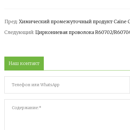
Пред:
Химический промежуточный продукт Caine C
Следующий:
Циркониевая проволока R60702/R60704
Наш контакт