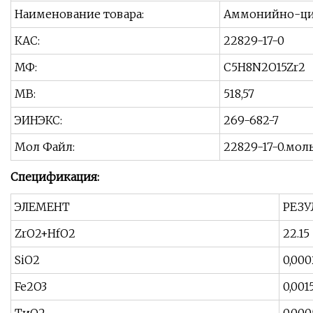
Наименование товара:
Аммонийно-цир
КАС:
22829-17-0
МФ:
C5H8N2O15Zr2
МВ:
518,57
ЭИНЭКС:
269-682-7
Мол Файл:
22829-17-0.мол
Спецификация:
ЭЛЕМЕНТ
РЕЗУ
ZrO2+HfO2
22.15
SiO2
0,000
Fe2O3
0,001