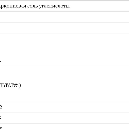
кониевая соль углекислоты
ь
ЛЬТАТ(%)
2
5