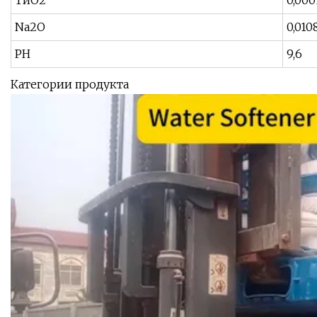
ТиО2
0,000
Na2O
0,010
PH
9,6
Категории продукта