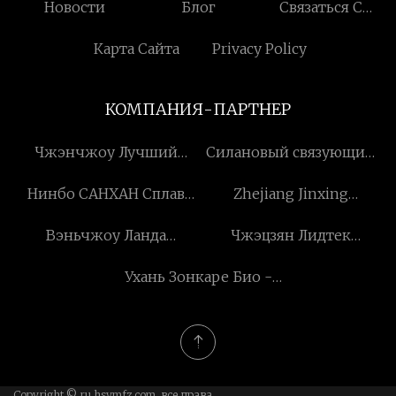
Новости
Блог
Связаться С
Нами
Карта Сайта
Privacy Policy
КОМПАНИЯ-ПАРТНЕР
Чжэнчжоу Лучший
Силановый связующий
синтетический алмаз Co.,
агент KH 792 1760 24 3
Нинбо САНХАН Сплав
Zhejiang Jinxing
Ltd
завод
Материал Co., Ltd.
Инъекция Винты
Вэньчжоу Ланда
Чжэцзян Лидтек
Производство Co., Ltd.
Технология Co., ООО
Жидкость Технология
Ухань Зонкаре Био -
Компания, ООО
медицинский
Электроника Ко, ООО
Copyright © ru.hsymfz.com, все права