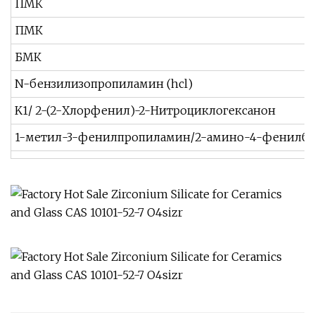
ПМК
ПМК
БМК
N-бензилизопропиламин (hcl)
K1/ 2-(2-Хлорфенил)-2-Нитроциклогексанон
1-метил-3-фенилпропиламин/2-амино-4-фенилбу