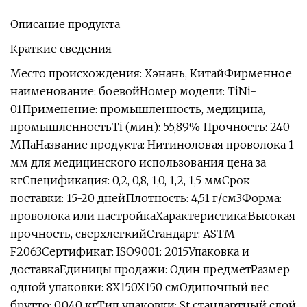
Описание продукта
Краткие сведения
Место происхождения: Хэнань, КитайФирменное
наименование: боевойНомер модели: TiNi-
01Применение: промышленность, медицина,
промышленностьTi (мин): 55,89% Прочность: 240
МПаНазвание продукта: Нитиноловая проволока 1
мм для медицинского использования цена за
кгСпецификация: 0,2, 0,8, 1,0, 1,2, 1,5 ммСрок
поставки: 15-20 днейПлотность: 4,51 г/см3Форма:
проволока или настройкаХарактеристика:Высокая
прочность, сверхлегкийСтандарт: ASTM
F2063Сертификат: ISO9001: 2015Упаковка и
доставкаЕдиницы продажи: Один предметРазмер
одной упаковки: 8X150X150 смОдиночный вес
брутто: 0,040 кгТип упаковки: St стандартный слой