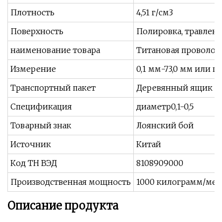
Плотность
4,51 г/см3
Поверхность
Полировка, травлен
наименование товара
Титановая проволок
Измерение
0,1 мм-73,0 мм или п
Транспортный пакет
Деревянный ящик с 
Спецификация
диаметр0,1-0,5
Товарный знак
Лоянский бой
Источник
Китай
Код ТН ВЭД
8108909000
Производственная мощность
1000 килограмм/мес
Описание продукта