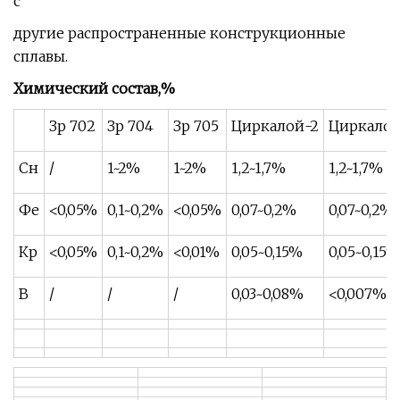
с
другие распространенные конструкционные
сплавы.
Химический состав,%
Зр 702
Зр 704
Зр 705
Циркалой-2
Циркалой
Сн
/
1~2%
1~2%
1,2~1,7%
1,2~1,7%
Фе
<0,05%
0,1~0,2%
<0,05%
0,07~0,2%
0,07~0,2%
Кр
<0,05%
0,1~0,2%
<0,01%
0,05~0,15%
0,05~0,15%
В
/
/
/
0,03~0,08%
<0,007%