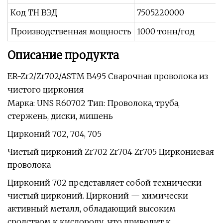
Код ТН ВЭД
7505220000
Производственная мощность
1000 тонн/год
Описание продукта
ER-Zr2/Zr702/ASTM B495 Сварочная проволока из
чистого циркония
Марка: UNS R60702 Тип: Проволока, труба,
стержень, диски, мишень
Цирконий 702, 704, 705
Чистый цирконий Zr702 Zr704 Zr705 Циркониевая
проволока
Цирконий 702 представляет собой технически
чистый цирконий. Цирконий — химически
активный металл, обладающий высоким
сродством к кислороду, что приводит к