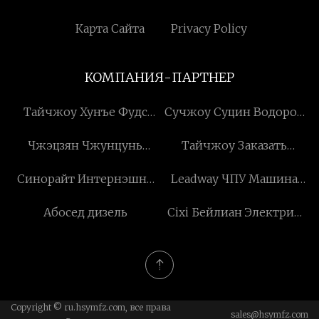
Нами
Карта Сайта
Privacy Policy
КОМПАНИЯ-ПАРТНЕР
Тайчжоу Хунъе Фудс
Сучжоу Суцин Водород
Ко,Лтд
Оборудование Компания
Чжэцзян Чжунцунь
Тайчжоу Заказать
с ограниченной
Точность Резак Машины
Импорт & Экспорт
ответственностью
Синорайт Интернэшнл
Leadway ЧПУ Машина
Компания, ООО
Компания, ООО
Трейд Ко., Лтд
Инструмент Co., ООО
Абосед дизель
Cixi Бейлиан Электрик
Устройство Co ., Ltd .
Copyright © ru.hsymfz.com, все права
sales@hsymfz.com