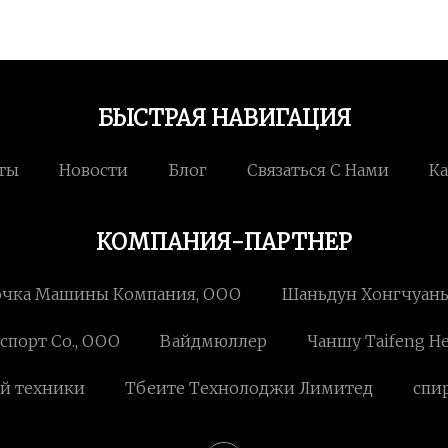
БЫСТРАЯ НАВИГАЦИЯ
ты
Новости
Блог
Связаться С Нами
Ка
КОМПАНИЯ-ПАРТНЕР
очка Машины Компания, ООО
Шаньдун Хонгчуан
спорт Co., ООО
Вайдмюллер
Чаншу Taifeng Н
ой техники
Тбеите Технолоджи Лимитед
спи