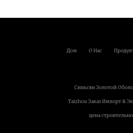
Дом
О Нас
Продук
Синьсян Золотой Обол
Taizhou Заказ Импорт & Эк
цена строительн