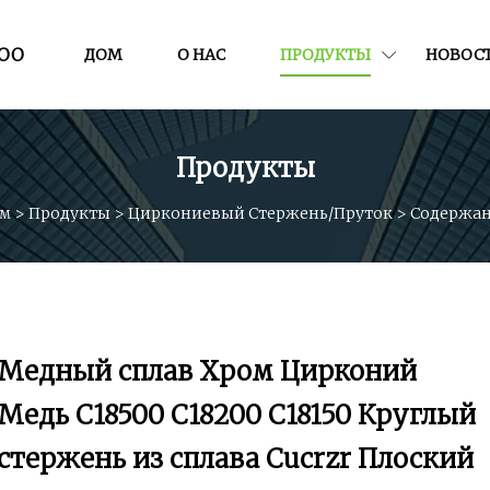
ООО
ДОМ
О НАС
ПРОДУКТЫ
НОВОС
Продукты
м
>
Продукты
>
Циркониевый Стержень/пруток
>
Содержа
Медный сплав Хром Цирконий
Медь C18500 C18200 C18150 Круглый
стержень из сплава Cucrzr Плоский