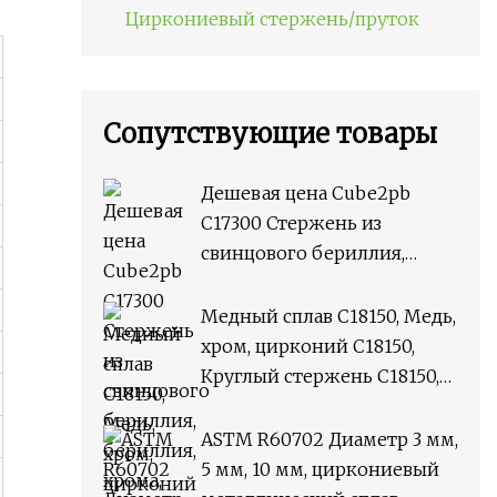
Циркониевый стержень/пруток
Сопутствующие товары
Дешевая цена Cube2pb
C17300 Стержень из
свинцового бериллия,
бериллия, хрома, циркония,
медного сплава M25,
Медный сплав C18150, Медь,
круглый стержень
хром, цирконий C18150,
Круглый стержень C18150,
плоский пруток
ASTM R60702 Диаметр 3 мм,
5 мм, 10 мм, циркониевый