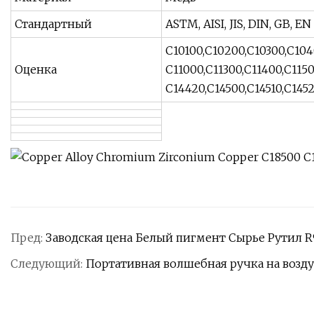
Стандартный
ASTM, AISI, JIS, DIN, GB, EN
C10100,C10200,C10300,C104
Оценка
C11000,C11300,C11400,C115
C14420,C14500,C14510,C145
Пред:
Заводская цена Белый пигмент Сырье Рутил R
Следующий:
Портативная волшебная ручка на возд