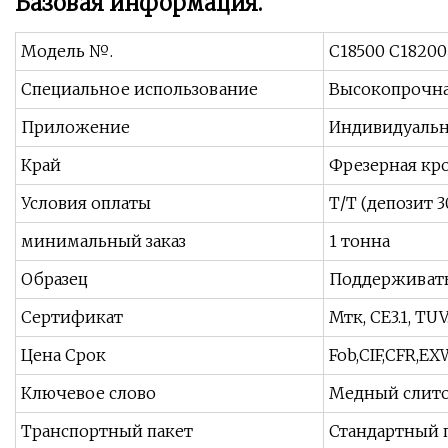
Базовая информация.
Модель №.
C18500 C18200
Специальное использование
Высокопрочная
Приложение
Индивидуаль
Край
Фрезерная кро
Условия оплаты
Т/Т (депозит 
минимальный заказ
1 тонна
Образец
Поддерживат
Сертификат
Мтк, CE3.1, TUV
Цена Срок
Fob,CIF,CFR,EX
Ключевое слово
Медный слит
Транспортный пакет
Стандартный 