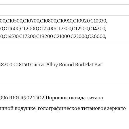
00,C10500,C10700,C10800,C10910,C10920,C10930,
00,C11600,C12000,C12200,C12300,C12500,C14200,
20,C14530,C17200,C19200,C21000,C23000,C26000,
996 R103 R902 TiO2 Порошок оксида титана
ушной подушке, голографическое титановое зеркало