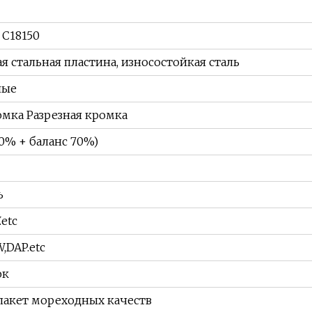
 C18150
 стальная пластина, износостойкая сталь
ные
мка Разрезная кромка
30% + баланс 70%)
ь
.etc
W,DAP.etc
ок
пакет мореходных качеств