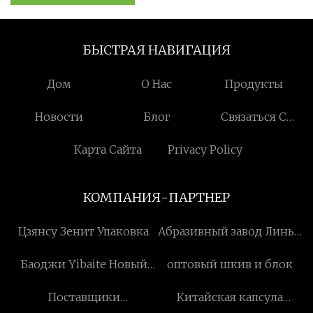
БЫСТРАЯ НАВИГАЦИЯ
Дом
О Нас
Продукты
Новости
Блог
Связаться С
Нами
Карта Сайта
Privacy Policy
КОМПАНИЯ-ПАРТНЕР
Цзянсу Зенит Упаковка
Абразивный завод Линьи
Гуомай
Баоджи Yibaite Новый
оптовый шкив и блок
Материалы Технология
Поставщики
Китайская капсула
Co., ООО