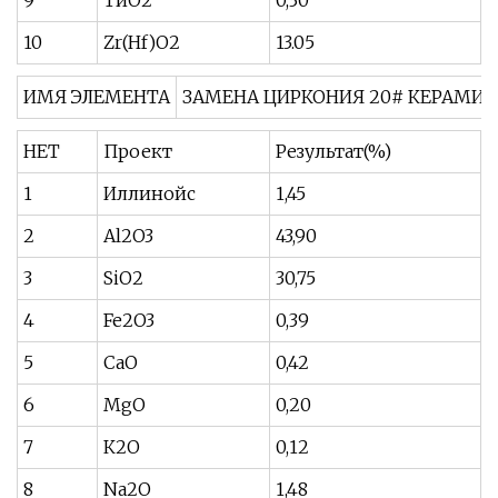
10
Zr(Hf)O2
13.05
ИМЯ ЭЛЕМЕНТА
ЗАМЕНА ЦИРКОНИЯ 20# КЕРАМИЧ
НЕТ
Проект
Результат(%)
1
Иллинойс
1,45
2
Al2O3
43,90
3
SiO2
30,75
4
Fe2O3
0,39
5
СаО
0,42
6
MgO
0,20
7
К2О
0,12
8
Na2O
1,48