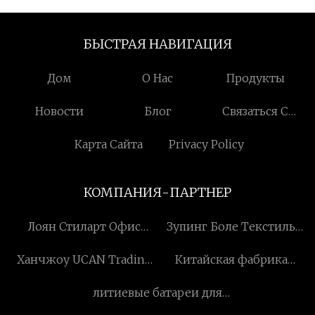
БЫСТРАЯ НАВИГАЦИЯ
Дом
О Нас
Продукты
Новости
Блог
Связаться С
Нами
Карта Сайта
Privacy Policy
КОМПАНИЯ-ПАРТНЕР
Лоян Стиларт Офис
Зупинг Боле Текстиль
Мебель Компания с
Ко., Лтд
Ханчжоу UCAN Trading
Китайская фабрика
ограниченной
Co., Ltd
швейно-вышивальных
ответственностью
литиевые батареи для
машин
электромобиля цена