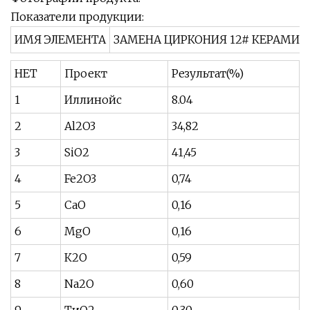
Показатели продукции:
ИМЯ ЭЛЕМЕНТА
ЗАМЕНА ЦИРКОНИЯ 12# КЕРАМИЧ
НЕТ
Проект
Результат(%)
1
Иллинойс
8.04
2
Al2O3
34,82
3
SiO2
41,45
4
Fe2O3
0,74
5
СаО
0,16
6
MgO
0,16
7
К2О
0,59
8
Na2O
0,60
9
ТиО2
0,30