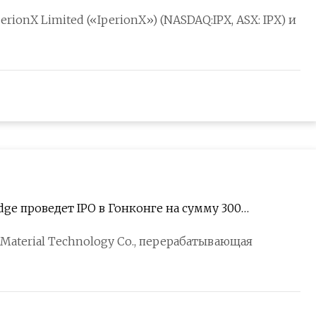
rionX Limited («IperionX») (NASDAQ:IPX, ASX: IPX) и
e проведет IPO в Гонконге на сумму 300
Material Technology Co., перерабатывающая