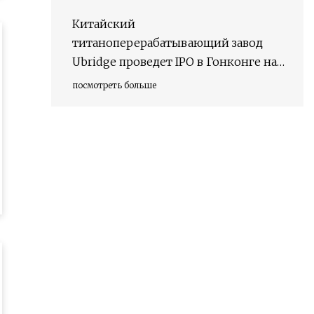
Китайский
титаноперерабатывающий завод
Ubridge проведет IPO в Гонконге на
сумму 300 миллионов долларов
посмотреть больше