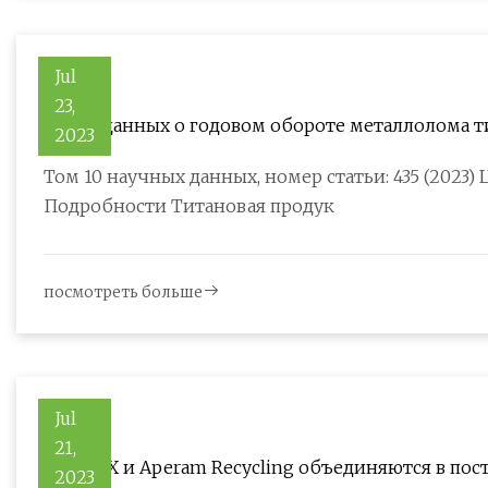
Jul
23,
Набор данных о годовом обороте металлолома т
2023
год
Том 10 научных данных, номер статьи: 435 (2023)
Подробности Титановая продук
посмотреть больше
Jul
21,
IperionX и Aperam Recycling объединяются в пос
2023