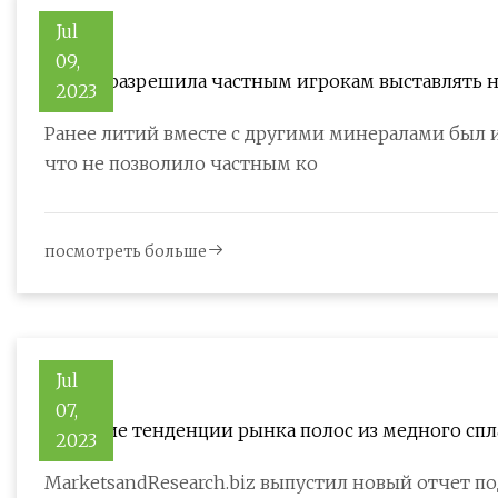
Jul
09,
Индия разрешила частным игрокам выставлять н
2023
Ранее литий вместе с другими минералами был 
что не позволило частным ко
посмотреть больше
Jul
07,
Ведущие тенденции рынка полос из медного спла
2023
MarketsandResearch.biz выпустил новый отчет п