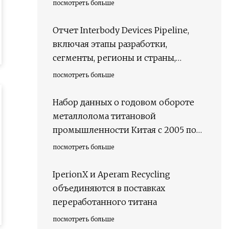
посмотреть больше
Отчет Interbody Devices Pipeline,
включая этапы разработки,
сегменты, регионы и страны,
нормативно-правовую базу и
посмотреть больше
ключевые компании, обновление
2023 г.
Набор данных о годовом обороте
металлолома титановой
промышленности Китая с 2005 по
2020 год
посмотреть больше
IperionX и Aperam Recycling
объединяются в поставках
переработанного титана
посмотреть больше