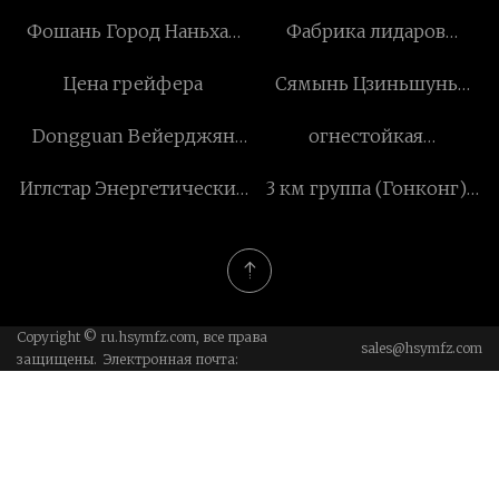
Фошань Город Наньхай
Фабрика лидаров
Лопотция Мебель
дифференциального
Цена грейфера
Сямынь Цзиньшунь
Компания с
поглощения
Уплотнительные
ограниченной
Dongguan Вейерджян
огнестойкая
Технологии, ООО
ответственностью
Аппаратное
суперконцентрат
Иглстар Энергетические
3 км группа (Гонконг)
обеспечение Продукты
производства Китая
технологии Co., Ltd
ООО
Co., ООО
Copyright © ru.hsymfz.com, все права
sales@hsymfz.com
защищены. Электронная почта: