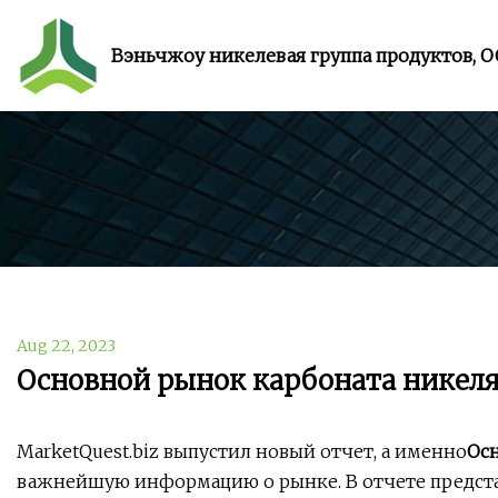
Вэньчжоу никелевая группа продуктов, 
Aug 22, 2023
Основной рынок карбоната никел
MarketQuest.biz выпустил новый отчет, а именно
Ос
важнейшую информацию о рынке. В отчете представ