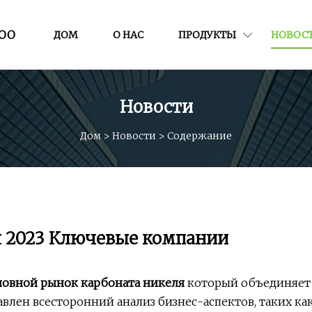
ООО
ДОМ
О НАС
ПРОДУКТЫ
НОВОС
Новости
Дом
>
Новости
>
Содержание
я 2023 Ключевые компании
новной рынок карбоната никеля
который объединяет
лен всесторонний анализ бизнес-аспектов, таких ка