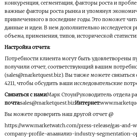
конкуренция, сегментация, факторы роста и пробл
важные факторы роста рынка и упомянул экономич
привлеченного в последние годы. Это поможет чит
данные и идеи. В нем дополнительно исследуется 
объема, применения, типов, исторической статистик
Настройка отчета:
Потребности клиента могут быть удовлетворены пут
получили отчет, соответствующий вашим потребно
(
sales@marketquest.biz
). Вы также можете связаться
4211, чтобы обсудить ваши исследовательские потр
Связаться с нами
Марк СтоунРуководитель отдела ра
почта:
sales@marketquest.biz
Интернет:
www.marketque
Вы можете проверить наш другой отчет @
https://www.marketwatch.com/press-release/gas-and-w
company-profile-anaанализ-industry-segmentation-op