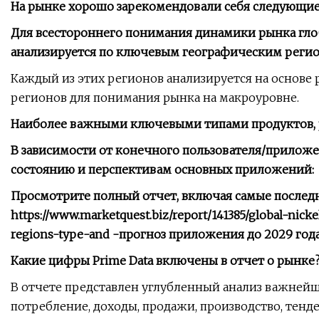
На рынке хорошо зарекомендовали себя следующие
Для всестороннего понимания динамики рынка гло
анализируется по ключевым географическим регио
Каждый из этих регионов анализируется на основе р
регионов для понимания рынка на макроуровне.
Наиболее важными ключевыми типами продуктов, р
В зависимости от конечного пользователя/приложе
состоянию и перспективам основных приложений:
Просмотрите полный отчет, включая самые последн
https://www.marketquest.biz/report/141385/global-nic
regions-type-and -прогноз приложения до 2029 год
Какие цифры Prime Data включены в отчет о рынке
В отчете представлен углубленный анализ важнейш
потребление, доходы, продажи, производство, тен