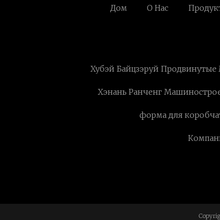
Дом
О Нас
Продук
Хубэй Байцзэруй Продвинутые 
Хэнань Ранченг Машиностро
форма для коробчат
Компани
Copyri