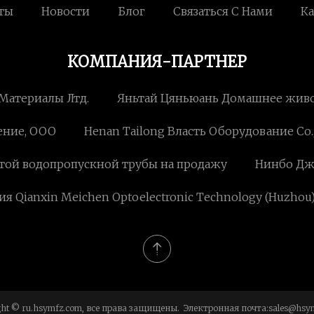
ты
Новости
Блог
Связаться С Нами
Ка
КОМПАНИЯ-ПАРТНЕР
Материалы Лтд.
Яньтай Цяньюань Домашнее жив
ение, ООО
Henan Tailong Власть Оборудование Co.,
ой ​​водопропускной трубы на продажу
Нинбо Дж
я Qianxin Meichen Optoelectronic Technology (Huzhou) C
ght © ru.hsymfz.com, все права защищены. Электронная почта:
sales@hsy