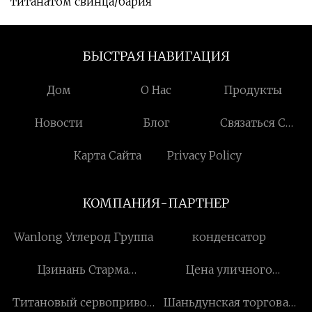
титанатом свинца/бария
БЫСТРАЯ НАВИГАЦИЯ
Дом
О Нас
Продукты
Новости
Блог
Связаться С
Нами
Карта Сайта
Privacy Policy
КОМПАНИЯ-ПАРТНЕР
Wanlong Углерод Группа
конденсатор
Цзинань Старма
Цена уличного
Интеллектуальные
почтомата
Титановый сервопривод
Шаньдунская торговая
технологии Лтд