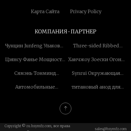
Нами
Карта Сайта
Privacy Policy
КОМПАНИЯ-ПАРТНЕР
Чунцин Junfeng Упаковка
Three-sided Ribbed
& Печать Co., ООО
Threaded Steel Bar
Цзянсу Фанье Мощность
Ханчжоу Зоески Огонь
Production Line
Энергия Оборудование
Боевые действия
Сямэнь Тонминд
Synrui Окружающая
Компания, ООО
Оборудование
Текнолоджи Ко., Лтд
среда Технология
Компания, ООО
Автомобильные
титановый анод для
(Liaocheng) Co., ООО
запчасти на заказ
завода катодной защиты
Copyright © ru.hsymfz.com, все права
sales@hsymfz.com