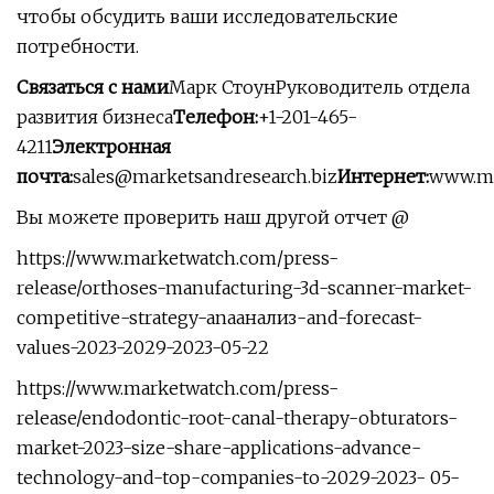
чтобы обсудить ваши исследовательские
потребности.
Связаться с нами
Марк СтоунРуководитель отдела
развития бизнеса
Телефон:
+1-201-465-
4211
Электронная
почта:
sales@marketsandresearch.biz
Интернет:
www.ma
Вы можете проверить наш другой отчет @
https://www.marketwatch.com/press-
release/orthoses-manufacturing-3d-scanner-market-
competitive-strategy-anaанализ-and-forecast-
values-2023-2029-2023-05-22
https://www.marketwatch.com/press-
release/endodontic-root-canal-therapy-obturators-
market-2023-size-share-applications-advance-
technology-and-top-companies-to-2029-2023- 05-