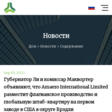
Новости
Дом
>
Новости
>
Содержание
Sep 05, 2023
Губернатор Ли и комиссар Маквортер
объявляют, что Amaero International Limited
разместит флагманское производство и
глобальную штаб-квартиру на первом
заводе в США в округе Брэдли