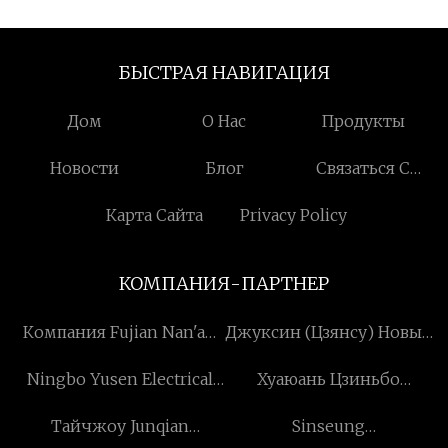
БЫСТРАЯ НАВИГАЦИЯ
Дом
О Нас
Продукты
Новости
Блог
Связаться С
Нами
Карта Сайта
Privacy Policy
КОМПАНИЯ-ПАРТНЕР
Компания Fujian Nan'an
Джуксин (Цзянсу) Новый
Quanfa Paper Product Co.,
Материал Упаковка
Ningbo Yusen Electrical
Хуаюань Цзиньбо
Ltd
Компания с
Technology Co., Ltd
Технолоджи Лтд.
ограниченной
Тайчжоу Junqian
Sinseung
ответственностью