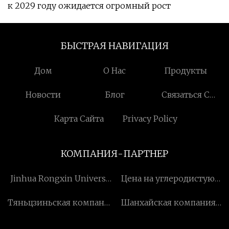
к 2029 году ожидается огромный рост
БЫСТРАЯ НАВИГАЦИЯ
Дом
О Нас
Продукты
Новости
Блог
Связаться С
Нами
Карта Сайта
Privacy Policy
КОМПАНИЯ-ПАРТНЕР
Jinhua Rongxin Universal
Цена на углеродистую
Import&Export Co., Ltd.
сталь
Тяньцзиньская компания
Шанхайская компания
экологических
Megood Metal Products