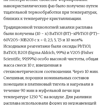
нанокристаллических фаз было получено путем
тщательной термообработки при температурах,
близких к температуре кристаллизации.
Традиционной технологией закалки расплава
были получены (10 − x) BaTiO3 (BT)–xPbTiO3 (PT)–
60V2O5–30B2O3 с x = 0, 2,5, 5, 7,5 и 10 мол%.
Исходными реагентами были оксиды PbTiO3,
BaTiO3, B2O3 (Sigma Aldrich, 99%) и V2O5 (Fisher
Scientific, 99,99%) особо высокой чистоты, общая
масса смеси 10 г, взвешенная в
стехиометрическом соотношении. Через 10 мин.
Смешивая, порошки номинальных составов
помещали в платиновый тигель и нагревали в
течение 90 мин в муфельной печи при
температуре 1250 °С на воздухе. Для разливки
расплава использовали форму из нержавеющей