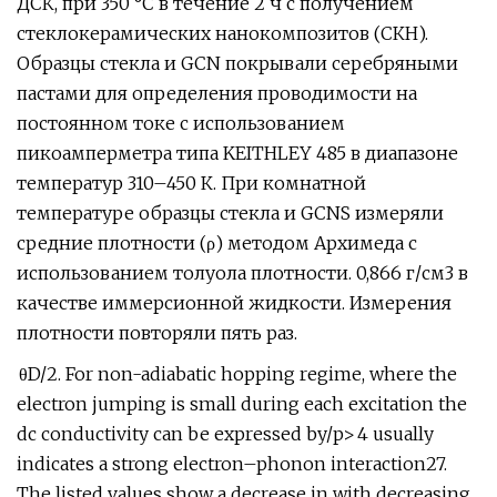
ДСК, при 350 °С в течение 2 ч с получением
стеклокерамических нанокомпозитов (СКН).
Образцы стекла и GCN покрывали серебряными
пастами для определения проводимости на
постоянном токе с использованием
пикоамперметра типа KEITHLEY 485 в диапазоне
температур 310–450 К. При комнатной
температуре образцы стекла и GCNS измеряли
средние плотности (ρ) методом Архимеда с
использованием толуола плотности. 0,866 г/см3 в
качестве иммерсионной жидкости. Измерения
плотности повторяли пять раз.
θD/2. For non-adiabatic hopping regime, where the
electron jumping is small during each excitation the
dc conductivity can be expressed by/p>
4 usually
indicates a strong electron–phonon interaction27.
The listed values show a decrease in with decreasing