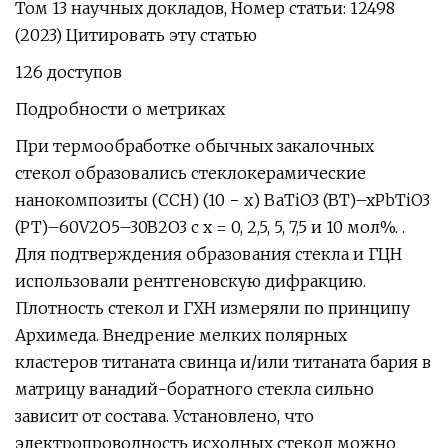
Том 13 научных докладов, Номер статьи: 12498
(2023) Цитировать эту статью
126 доступов
Подробности о метриках
При термообработке обычных закалочных
стекол образовались стеклокерамические
нанокомпозиты (ССН) (10 − x) BaTiO3 (BT)–xPbTiO3
(PT)–60V2O5–30B2O3 с x = 0, 2,5, 5, 7,5 и 10 мол%. .
Для подтверждения образования стекла и ГЦН
использовали рентгеновскую дифракцию.
Плотность стекол и ГХН измеряли по принципу
Архимеда. Внедрение мелких полярных
кластеров титаната свинца и/или титаната бария в
матрицу ванадий-боратного стекла сильно
зависит от состава. Установлено, что
электропроводность исходных стекол можно