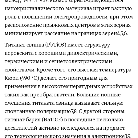
между V4+ ↔ V5+. Размер зерна образующегося
нанокристаллического материала играет важную
роль в повышении электропроводности, при этом
расположение прыжковых центров в этих зернах
минимизирует рассеяние на границах зерен4,5,6.
Титанат свинца (PbTiO3) имеет структуру
перовскита с хорошими диэлектрическими,
термическими и сегнетоэлектрическими
свойствами. Кроме того, его высокая температура
Кюри (490 °C) делает его пригодным для
применения в высокотемпературных устройствах,
таких как преобразователи. Большие ионные
смещения титаната свинца вызывают сильную
спонтанную поляризацию7,8. С другой стороны,
титанат бария (BaTiO3) в последние несколько
десятилетий активно исследовался на предмет
его технологического значения в электронике3,9.