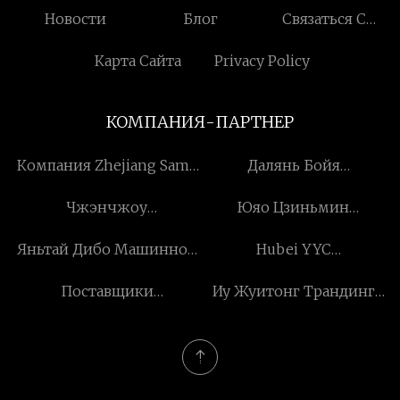
Новости
Блог
Связаться С
Нами
Карта Сайта
Privacy Policy
КОМПАНИЯ-ПАРТНЕР
Компания Zhejiang Sams
Далянь Бойя
Leisure Product Co., Ltd.
Интернэшнл Ко., Лтд.
Чжэнчжоу
Юяо Цзиньмин
Фаньчуанская научно-
Машинери Ко., Лтд.
Яньтай Дибо Машинное
Hubei YYC
техническая компания,
оборудование Лтд.
Промышленность Co.,
ООО
Поставщики
Иу Жуитонг Трандинг
ООО
асфальтоукладочных
Ко., Лтд.
машин 9 м