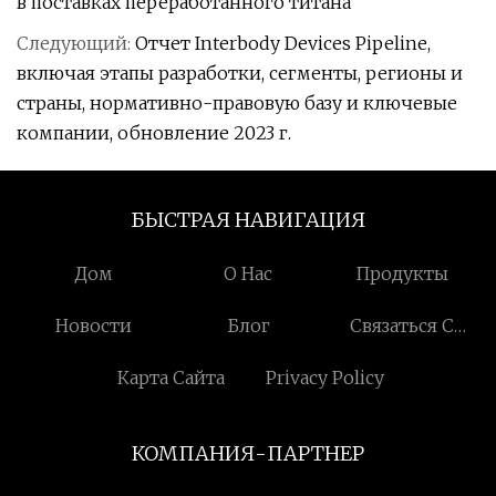
в поставках переработанного титана
Следующий:
Отчет Interbody Devices Pipeline,
включая этапы разработки, сегменты, регионы и
страны, нормативно-правовую базу и ключевые
компании, обновление 2023 г.
БЫСТРАЯ НАВИГАЦИЯ
Дом
О Нас
Продукты
Новости
Блог
Связаться С
Нами
Карта Сайта
Privacy Policy
КОМПАНИЯ-ПАРТНЕР