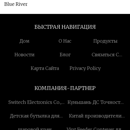
Blue River
БЫСТРАЯ НАВИГАЦИЯ
Дом
О Нас
Продукты
Новости
Блог
Связаться С
Нами
Карта Сайта
Privacy Policy
КОМПАНИЯ-ПАРТНЕР
Switech Electronics Co.,
Куньшань ДС Точность
Ltd
Машины Компания с
Детская бутылка для
Китай производители
ограниченной
воды
складных контейнерных
ответственностью
шаровой кран
Vint Feeder Conteyer для