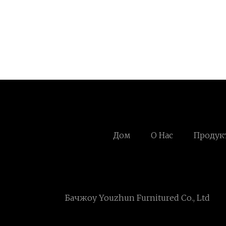
Дом
О Нас
Продук
Бачжоу Youzhun Furnitured Co., Ltd