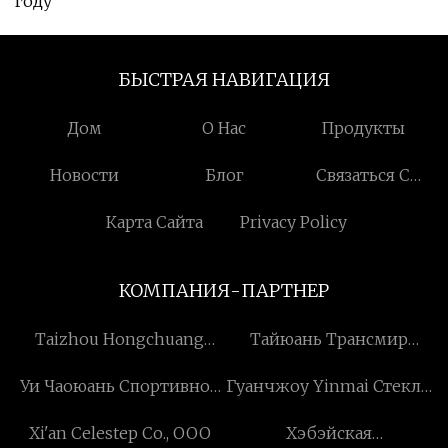
году
БЫСТРАЯ НАВИГАЦИЯ
Дом
О Нас
Продукты
Новости
Блог
Связаться С
Нами
Карта Сайта
Privacy Policy
КОМПАНИЯ-ПАРТНЕР
Taizhou Hongchuang
Тайюань Трансмир
Автоматизация
Промышленность &
Уи Чаоюань Спортивное
Гуанчжоу Yinmai Стекло
Оборудование Co ., Ltd .
Торговля Ко, ООО
оборудование Ко., Лтд
Продукты Co ., Ltd .
Xi'an Celestep Co., ООО
Хэбэйская