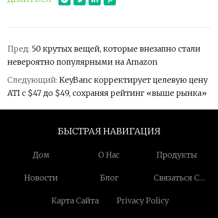
Пред:
50 крутых вещей, которые внезапно стали
невероятно популярными на Amazon
Следующий:
KeyBanc корректирует целевую цену
ATI с $47 до $49, сохраняя рейтинг «выше рынка»
БЫСТРАЯ НАВИГАЦИЯ
Дом
О Нас
Продукты
Новости
Блог
Связаться С
Нами
Карта Сайта
Privacy Policy