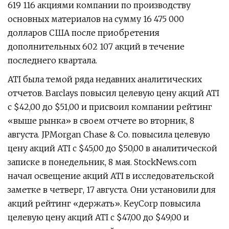
619 116 акциями компании по производству
основных материалов на сумму 16 475 000
долларов США после приобретения
дополнительных 602 107 акций в течение
последнего квартала.
ATI была темой ряда недавних аналитических
отчетов. Barclays повысил целевую цену акций ATI
с $42,00 до $51,00 и присвоил компании рейтинг
«выше рынка» в своем отчете во вторник, 8
августа. JPMorgan Chase & Co. повысила целевую
цену акций ATI с $45,00 до $50,00 в аналитической
записке в понедельник, 8 мая. StockNews.com
начал освещение акций ATI в исследовательской
заметке в четверг, 17 августа. Они установили для
акций рейтинг «держать». KeyCorp повысила
целевую цену акций ATI с $47,00 до $49,00 и