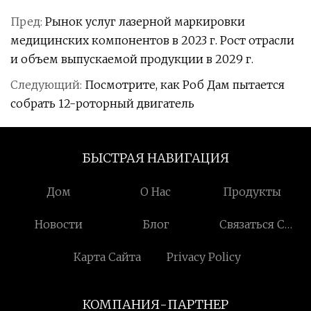
Пред:
Рынок услуг лазерной маркировки
медицинских компонентов в 2023 г. Рост отрасли
и объем выпускаемой продукции в 2029 г.
Следующий:
Посмотрите, как Роб Дам пытается
собрать 12-роторный двигатель
БЫСТРАЯ НАВИГАЦИЯ
Дом
О Нас
Продукты
Новости
Блог
Связаться С
Нами
Карта Сайта
Privacy Policy
КОМПАНИЯ-ПАРТНЕР