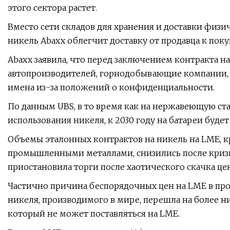
этого сектора растет.
Вместо сети складов для хранения и доставки физич
никель Abaxx облегчит доставку от продавца к поку
Abaxx заявила, что перед заключением контракта н
автопроизводителей, горнодобывающие компании, б
имена из-за положений о конфиденциальности.
По данным UBS, в то время как на нержавеющую ста
использования никеля, к 2030 году на батареи будет
Объемы эталонных контрактов на никель на LME, 
промышленными металлами, снизились после кризис
приостановила торги после хаотического скачка цен
Частично причина беспорядочных цен на LME в прош
никеля, производимого в мире, перешла на более ни
который не может поставляться на LME.