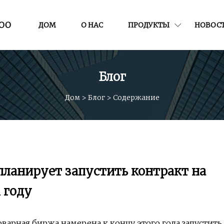
ООО
ДОМ
О НАС
ПРОДУКТЫ
НОВОС
Блог
Дом
>
Блог
>
Содержание
планирует запустить контракт на
 году
товарная биржа намерена к концу этого года запустить