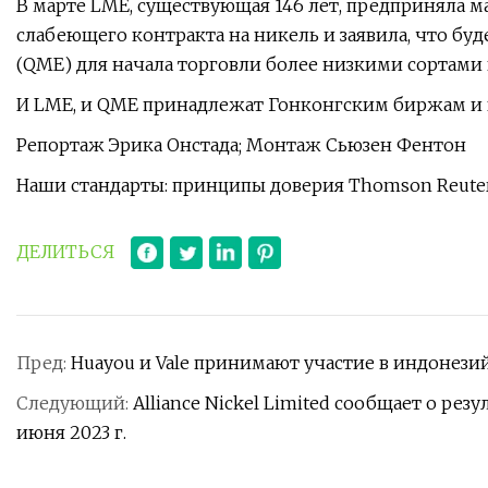
В марте LME, существующая 146 лет, предприняла 
слабеющего контракта на никель и заявила, что бу
(QME) для начала торговли более низкими сортами 
И LME, и QME принадлежат Гонконгским биржам и к
Репортаж Эрика Онстада; Монтаж Сьюзен Фентон
Наши стандарты: принципы доверия Thomson Reuter
ДЕЛИТЬСЯ
Пред:
Huayou и Vale принимают участие в индонези
Следующий:
Alliance Nickel Limited сообщает о ре
июня 2023 г.