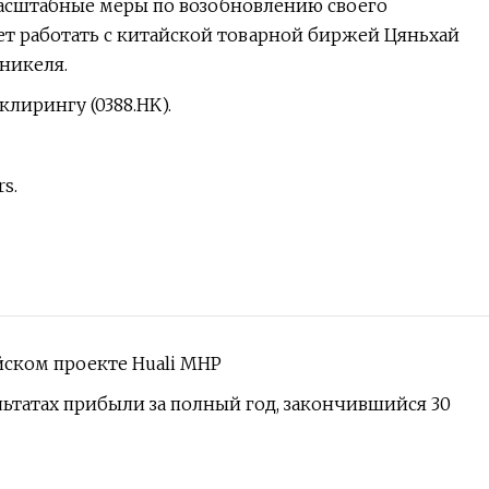
масштабные меры по возобновлению своего
дет работать с китайской товарной биржей Цяньхай
никеля.
лирингу (0388.HK).
s.
йском проекте Huali MHP
зультатах прибыли за полный год, закончившийся 30