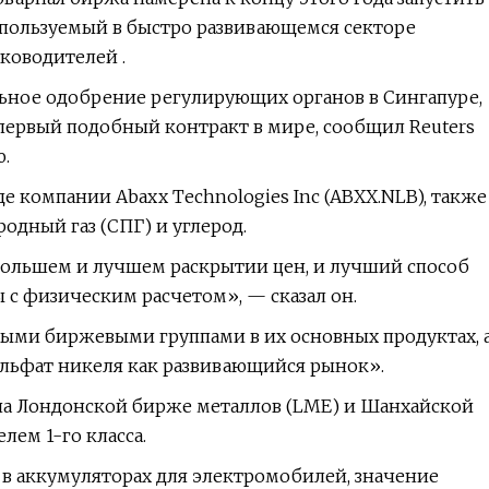
спользуемый в быстро развивающемся секторе
уководителей .
льное одобрение регулирующих органов в Сингапуре,
 первый подобный контракт в мире, сообщил Reuters
.
 компании Abaxx Technologies Inc (ABXX.NLB), также
дный газ (СПГ) и углерод.
 большем и лучшем раскрытии цен, и лучший способ
 с физическим расчетом», — сказал он.
ными биржевыми группами в их основных продуктах, 
ульфат никеля как развивающийся рынок».
а Лондонской бирже металлов (LME) и Шанхайской
ем 1-го класса.
 в аккумуляторах для электромобилей, значение