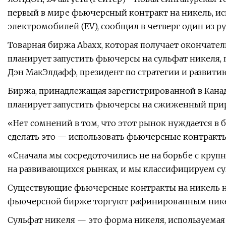
первый в мире фьючерсный контракт на никель, и
электромобилей (EV), сообщил в четверг один из р
Товарная биржа Abaxx, которая получает окончате
планирует запустить фьючерсы на сульфат никеля,
Дэн МакЭлдафф, президент по стратегии и развитию
Биржа, принадлежащая зарегистрированной в Канаде
планирует запустить фьючерсы на сжиженный приро
«Нет сомнений в том, что этот рынок нуждается в
сделать это — использовать фьючерсные контракты
«Сначала мы сосредоточились не на борьбе с круп
на развивающихся рынках, и мы классифицируем с
Существующие фьючерсные контракты на никель н
фьючерсной бирже торгуют рафинированным никел
Сульфат никеля — это форма никеля, используемая