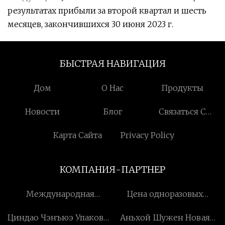
результатах прибыли за второй квартал и шесть
месяцев, закончившихся 30 июня 2023 г.
БЫСТРАЯ НАВИГАЦИЯ
Дом
О Нас
Продукты
Новости
Блог
Связаться С
Нами
Карта Сайта
Privacy Policy
КОМПАНИЯ-ПАРТНЕР
Международная
Цена одноразовых
торговая компания
вейпов CBD
Циндао Чэнъюэ Упаковка
Аньхой Шужен Новая
Zhejiang Snow Village Co.,