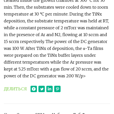
cleaned inside the growth chamber at 500 °C for 30
min. Then, the substrates were cooled down to room
temperature at 30 °C per minute. During the TiNx
deposition, the substrate temperature was held at RT,
while a constant pressure of 2 mTorr was maintained
in the presence of Ar and N2, flowing at 10 sccm and
15 sccm respectively. The power of the DC generator
was 100 W. After TiNx of deposition, the α-Ta films
were prepared on the TiNx buffer layers under
different temperatures while the Ar pressure was
kept at 5.25 mTorr with a gas flow of 20 sccm, and the
power of the DC generator was 200 W./p>
ДЕЛИТЬСЯ