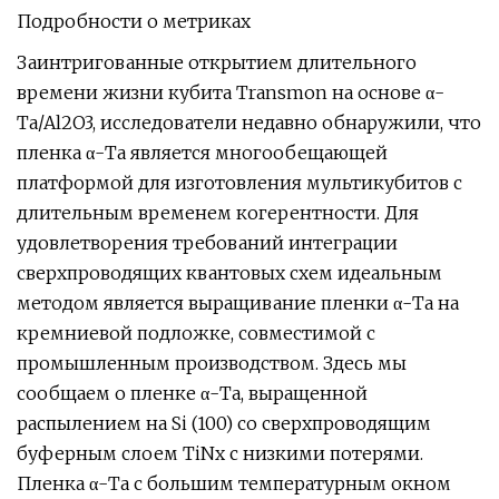
Подробности о метриках
Заинтригованные открытием длительного
времени жизни кубита Transmon на основе α-
Ta/Al2O3, исследователи недавно обнаружили, что
пленка α-Ta является многообещающей
платформой для изготовления мультикубитов с
длительным временем когерентности. Для
удовлетворения требований интеграции
сверхпроводящих квантовых схем идеальным
методом является выращивание пленки α-Ta на
кремниевой подложке, совместимой с
промышленным производством. Здесь мы
сообщаем о пленке α-Ta, выращенной
распылением на Si (100) со сверхпроводящим
буферным слоем TiNx с низкими потерями.
Пленка α-Ta с большим температурным окном