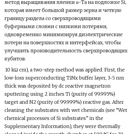
метод выращивания пленки α-Ta на подложке Si,
которая имеет большой размер зерна и четкую
границу раздела со сверхпроводящими
буферными слоями с низкими потерями,
одновременно минимизируя диэлектрические
потери на поверхностях и интерфейсах, чтобы
улучшить производительность сверхпроводящих
кубитов.
10 kΩ cm), a two-step method was applied. First, the
low-loss superconducting TiNx buffer layer, 3~5 nm
thick was deposited by dc reactive magnetron
sputtering using 2 inches Ti (purity of 99.995%)
target and N2 (purity of 99.999%) reactive gas. After
cleaning the substrates with wet chemicals (see “Wet
chemical processes of Si substrates” in the
Supplementary Information), they were thermally