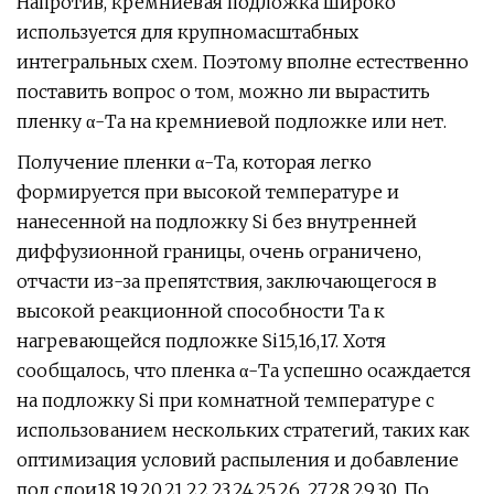
Напротив, кремниевая подложка широко
используется для крупномасштабных
интегральных схем. Поэтому вполне естественно
поставить вопрос о том, можно ли вырастить
пленку α-Ta на кремниевой подложке или нет.
Получение пленки α-Ta, которая легко
формируется при высокой температуре и
нанесенной на подложку Si без внутренней
диффузионной границы, очень ограничено,
отчасти из-за препятствия, заключающегося в
высокой реакционной способности Ta к
нагревающейся подложке Si15,16,17. Хотя
сообщалось, что пленка α-Ta успешно осаждается
на подложку Si при комнатной температуре с
использованием нескольких стратегий, таких как
оптимизация условий распыления и добавление
под слои18,19,20,21,22,23,24,25,26, 27,28,29,30. По